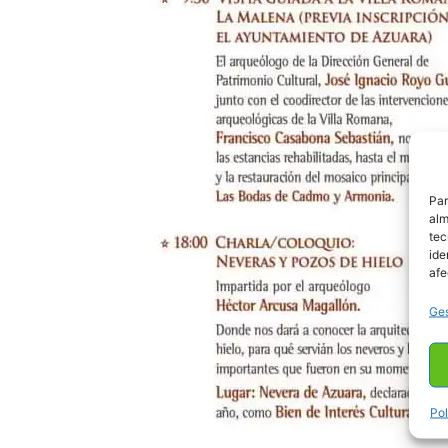
Par
alm
tec
ide
afe
Ges
Pol