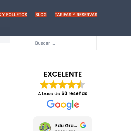
 Y FOLLETOS
BLOG
TARIFAS Y RESERVAS
Buscar:
EXCELENTE
A base de
60 reseñas
vincent julien
Edu Gracia