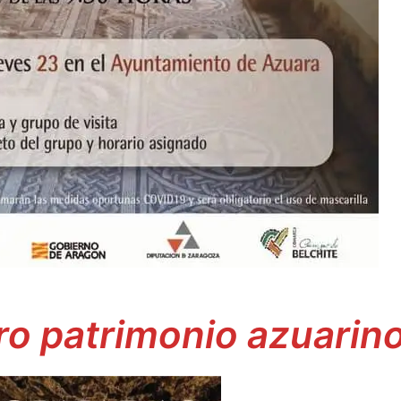
hace 10 meses
hac
Este usuario solo
Este usuari
dejó una calificación.
dejó una ca
o patrimonio azuarin