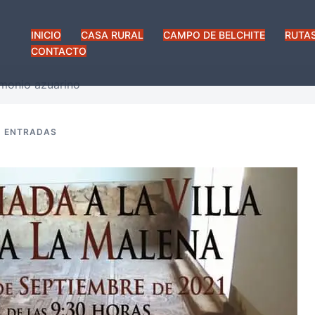
INICIO
CASA RURAL
CAMPO DE BELCHITE
RUTAS
CONTACTO
imonio azuarino
ENTRADAS
Calebe Rodrigues