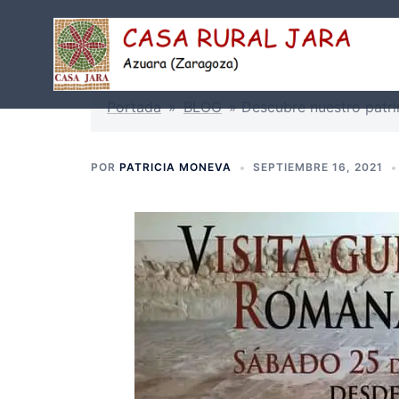
Saltar
al
contenido
Portada
»
BLOG
»
Descubre nuestro patr
POR
PATRICIA MONEVA
SEPTIEMBRE 16, 2021