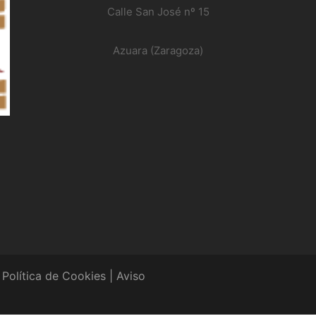
Calle San José nº 15
Azuara (Zaragoza)
|
Política de Cookies
|
Aviso