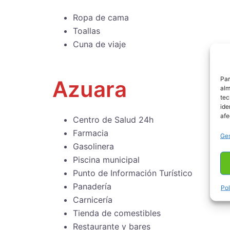
Ropa de cama
Toallas
Cuna de viaje
Par
Azuara
alm
tec
ide
afe
Centro de Salud 24h
Farmacia
Ges
Gasolinera
Piscina municipal
Punto de Información Turístico
Panadería
Pol
Carnicería
Tienda de comestibles
Restaurante y bares