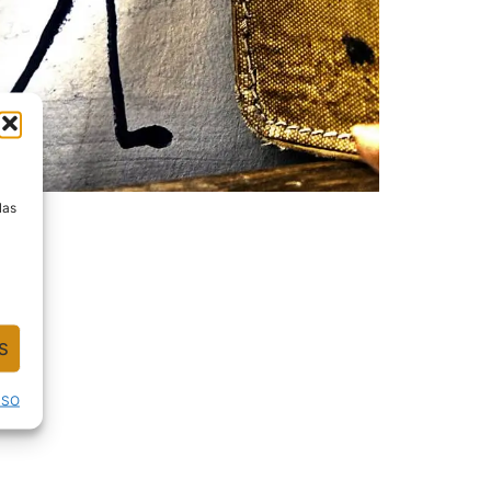
a
las
S
USO