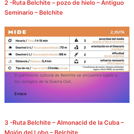
2
-Ruta Belchite – pozo de hielo – Antiguo
Seminario – Belchite
El patrimonio cultural de Belchite se encuentra ligado a
los vestigios de la Guerra Civil.
Enlace
3
-Ruta Belchite – Almonacid de la Cuba –
Mojón del Lobo – Belchite