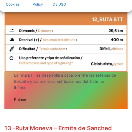
Cookies
Policy
DE USO
La ruta BTT se desarrolla a caballo entre las estepas de
Belchite y las primeras estribaciones del Sistema
Ibérico.
Enlace
13
-Ruta Moneva – Ermita de Sanched