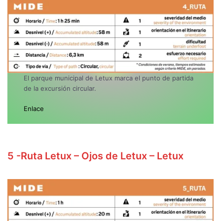
El parque municipal de Letux marca el punto de partida
de la excursión circular.
Enlace
5
-Ruta Letux – Ojos de Letux – Letux