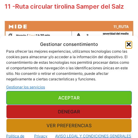
11
-Ruta circular tirolina Samper del Salz
Gestionar consentimiento
Para ofrecer las mejores experiencias, utilizamos tecnologías como las
cookies para almacenar y/o acceder a la información del dispositivo. El
consentimiento de estas tecnologías nos permitirá procesar datos como
el comportamiento de navegación o las identificaciones únicas en este
Esta ruta es una de las más agrestes y desconocidas
sitio. No consentir o retirar el consentimiento, puede afectar
de la comarca. La variedad de paisajes marca la
negativamente a ciertas características y funciones.
diferencia con otros itinerarios.
Gestionar los servicios
Enlace
ACEPTAR
DENEGAR
12
-Ruta BTT Miradores Embalse de
VER PREFERENCIAS
Moneva
Politica de
Privacy
AVISO LEGAL Y CONDICIONES GENERALES