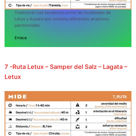
Tradicional ruta senderista entre las localidades de
Letux y Azuara que combina diferentes atractivos
patrimoniales.
Enlace
7
-Ruta Letux – Samper del Salz – Lagata –
Letux