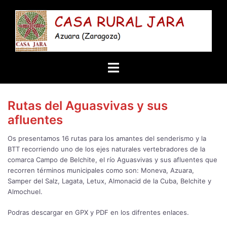
Saltar
al
contenido
Alternar
menú
Rutas del Aguasvivas y sus
afluentes
Os presentamos 16 rutas para los amantes del senderismo y la
BTT recorriendo uno de los ejes naturales vertebradores de la
comarca Campo de Belchite, el río Aguasvivas y sus afluentes que
recorren términos municipales como son: Moneva, Azuara,
Samper del Salz, Lagata, Letux, Almonacid de la Cuba, Belchite y
Almochuel.
Podras descargar en GPX y PDF en los difrentes enlaces.