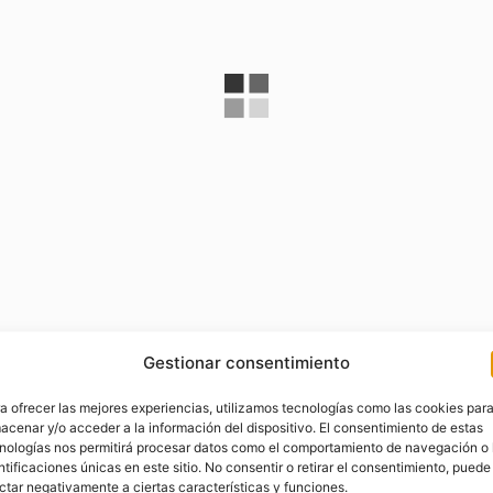
Gestionar consentimiento
a ofrecer las mejores experiencias, utilizamos tecnologías como las cookies par
acenar y/o acceder a la información del dispositivo. El consentimiento de estas
nologías nos permitirá procesar datos como el comportamiento de navegación o 
ntificaciones únicas en este sitio. No consentir o retirar el consentimiento, puede
ctar negativamente a ciertas características y funciones.